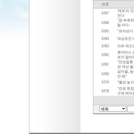
번호
'제로'라 
6387
친다
"잠 부족하
6386
험 41%↑
6385
"유자보다 
6384
대상포진 다
6383
자주 먹으면
류마티스 관
6382
르지 말아
"만성질환 
6381
관 개선 
섬마을, 농
6380
안 돼"
6379
"혈당 높으
"진료 현장
6378
구에 뛰어