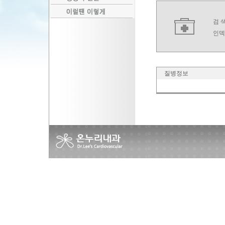
검 색
인덱
질병정보