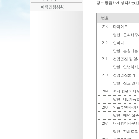
평소 궁금하게 생각하셨던
번호
213
다이어트
답변 : 문의해
212
인바디
답변 : 본원에는.
211
건강검진 및 알
답변 : 안녕하
210
건강검진문의
답변 :
진료 먼저
209
혹시 병원에서 
답변 : 네,,가능
208
인플루엔자 예
답변 :
매년 접
207
내시경검사문의
답변 : 전화로