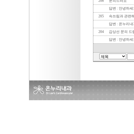
206
문의드려요
답변 : 안녕하
205
속쓰림과 관련
답변 :
온누리내
204
갑상선 문의 드
답변 :
안녕하세