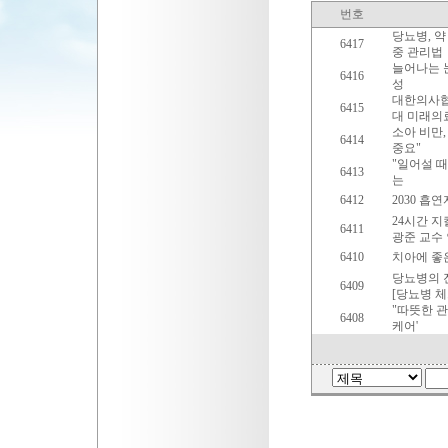
번호
당뇨병, 약
6417
중 관리법
늘어나는 
6416
성
대한의사협회
6415
대 미래의
소아 비만,
6414
중요"
"일어설 때
6413
는
6412
2030 흡연
24시간 지
6411
광준 교수
6410
치아에 좋은
당뇨병의 진
6409
[당뇨병 
"따뜻한 관
6408
케어'