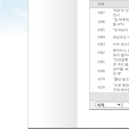
번호
'제로'라 
6387
친다
"잠 부족하
6386
험 41%↑
6385
"유자보다 
6384
대상포진 다
6383
자주 먹으면
류마티스 관
6382
르지 말아
"만성질환 
6381
관 개선 
섬마을, 농
6380
안 돼"
6379
"혈당 높으
"진료 현장
6378
구에 뛰어